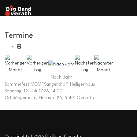
Termine
Nach Jahr
Sommerfest MGV "Sängerchor" Heiligenhaus
Sonntag, 12. Juli 2026, 14:00
Ort
Sängerheim, Florastr. 26, 51491 Overath
Copyright (c) 2025 Big Band Overath