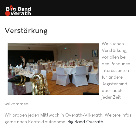
Verstärkung
Wir suchen
Verstärkung,
vor allen bei
den Posaunen.
Interessenten
für andere
Register sind
aber auch
jeder Zeit
willkommen.
Wir proben jeden Mittwoch in Overath-Vilkerath. Weitere Infos
gerne nach Kontaktaufnahme:
Big Band Overath