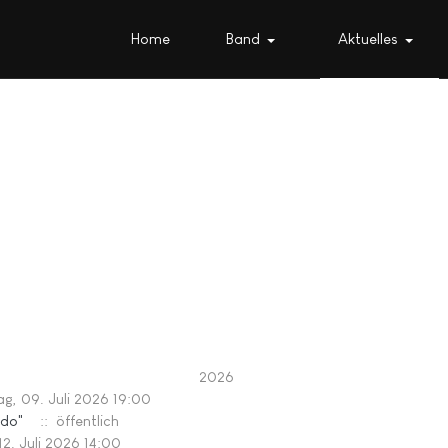
Home
Band
Aktuelles
2026
g, 09. Juli 2026 19:00
ido"
:: öffentlich
12. Juli 2026 14:00