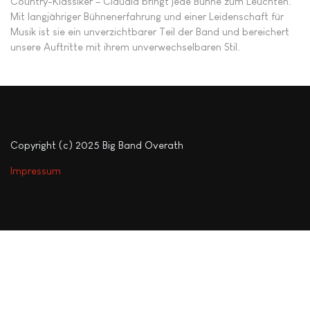
Country-Klassiker – Claudia bringt jede Bühne zum Leuchten.
Mit langjähriger Bühnenerfahrung und einer Leidenschaft für
Musik ist sie ein unverzichtbarer Teil der Band und bereichert
unsere Auftritte mit ihrem unverwechselbaren Stil.
Copyright (c) 2025 Big Band Overath
Impressum